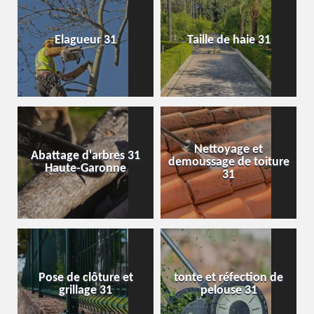
Elagueur 31
Taille de haie 31
Nettoyage et
Abattage d'arbres 31
demoussage de toiture
Haute-Garonne
31
Pose de clôture et
tonte et réfection de
grillage 31
pelouse 31