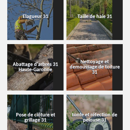
Elagueur 31
Taille de haie 31
Nettoyage et
Abattage d'arbres 31
demoussage de toiture
Haute-Garonne
31
Pose de clôture et
tonte et réfection de
grillage 31
pelouse 31