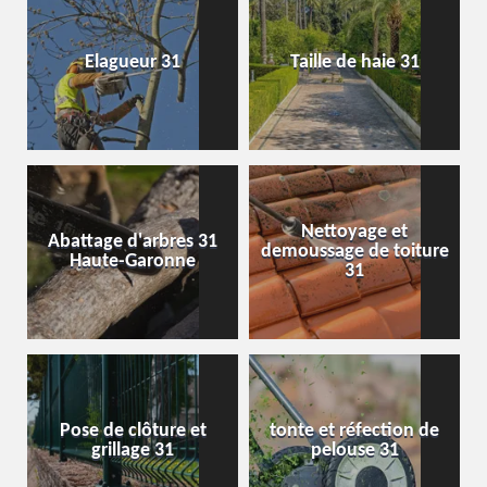
Elagueur 31
Taille de haie 31
Nettoyage et
Abattage d'arbres 31
demoussage de toiture
Haute-Garonne
31
Pose de clôture et
tonte et réfection de
grillage 31
pelouse 31