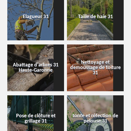
Elagueur 31
Taille de haie 31
Nettoyage et
Abattage d'arbres 31
demoussage de toiture
Haute-Garonne
31
Pose de clôture et
tonte et réfection de
grillage 31
pelouse 31