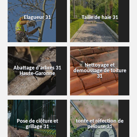
Elagueur 31
Taille de haie 31
Nettoyage et
Abattage d'arbres 31
demoussage de toiture
Haute-Garonne
31
Pose de clôture et
tonte et réfection de
grillage 31
pelouse 31