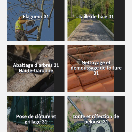
Elagueur 31
Taille de haie 31
Nettoyage et
Abattage d'arbres 31
demoussage de toiture
Haute-Garonne
31
Pose de clôture et
tonte et réfection de
grillage 31
pelouse 31