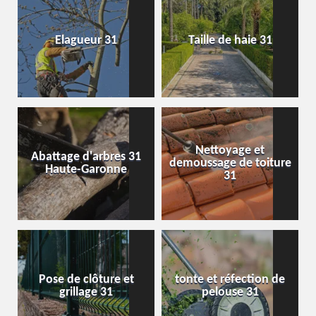
Elagueur 31
Taille de haie 31
Nettoyage et
Abattage d'arbres 31
demoussage de toiture
Haute-Garonne
31
Pose de clôture et
tonte et réfection de
grillage 31
pelouse 31