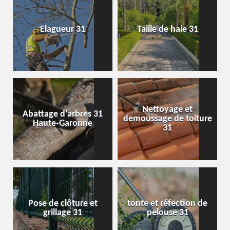
Elagueur 31
Taille de haie 31
Nettoyage et
Abattage d'arbres 31
demoussage de toiture
Haute-Garonne
31
Pose de clôture et
tonte et réfection de
grillage 31
pelouse 31