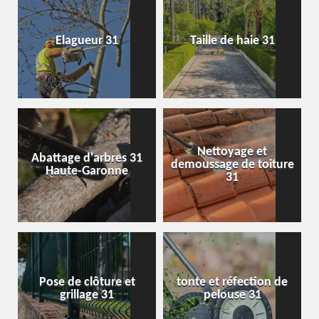
Elagueur 31
Taille de haie 31
Nettoyage et
Abattage d'arbres 31
demoussage de toiture
Haute-Garonne
31
Pose de clôture et
tonte et réfection de
grillage 31
pelouse 31