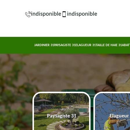
indisponible
indisponible
JARDINIER 31
PAYSAGISTE 31
ELAGUEUR 31
TAILLE DE HAIE 31
ABAT
nier 31
Paysagiste 31
Elagueur