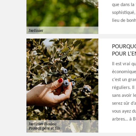
que dans la 
sophistiqué,
lieu de bonh
POURQUOI
POUR L’E
Il est vrai q
économique 
c’est un gra
réguliers. I
sans avoir l
serez sûr d’
vous ayez du
arbres… à B