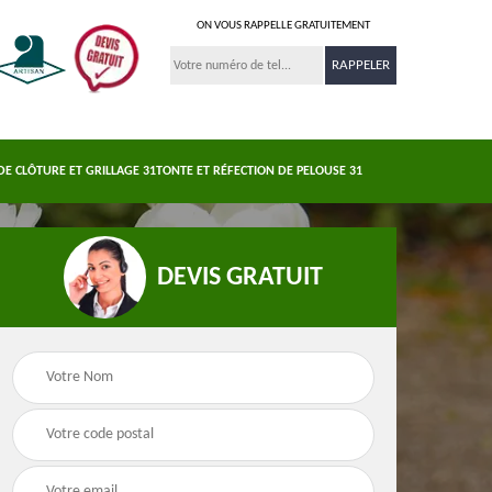
ON VOUS RAPPELLE GRATUITEMENT
DE CLÔTURE ET GRILLAGE 31
TONTE ET RÉFECTION DE PELOUSE 31
DEVIS GRATUIT
Nettoyage et
s 31
Pose de clôture et
demoussage de
e
grillage 31
toiture 31