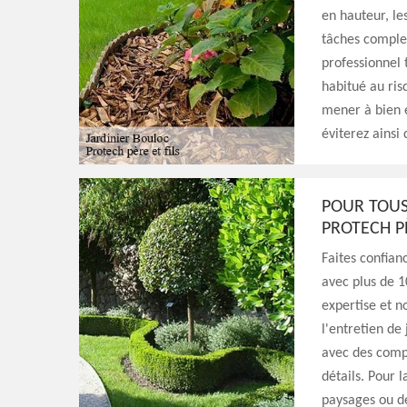
en hauteur, le
tâches complex
professionnel t
habitué au ris
mener à bien e
éviterez ainsi 
POUR TOUS
PROTECH PÈ
Faites confian
avec plus de 1
expertise et n
l'entretien de
avec des comp
détails. Pour l
paysages ou de