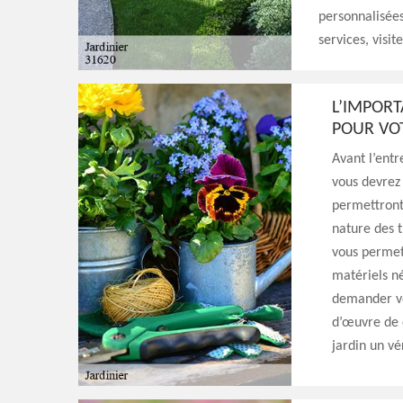
personnalisées
services, visit
L’IMPORT
POUR VO
Avant l’entr
vous devrez
permettront 
nature des t
vous permett
matériels né
demander vos
d’œuvre de 
jardin un vé