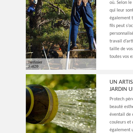
où. Selon le
qui leur son
également te
fils peut s’
personnalisé
travail d’ar
taille de vo
toutes vos e
UN ARTIS
JARDIN U
Protech père
beauté esthé
éventail de
couleurs et 
également un