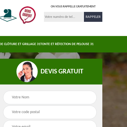
ON VOUS RAPPELLE GRATUITEMENT
DE CLÔTURE ET GRILLAGE 31
TONTE ET RÉFECTION DE PELOUSE 31
DEVIS GRATUIT
Nettoyage et
s 31
Pose de clôture et
demoussage de
e
grillage 31
toiture 31