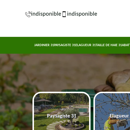
indisponible
indisponible
JARDINIER 31
PAYSAGISTE 31
ELAGUEUR 31
TAILLE DE HAIE 31
ABAT
nier 31
Paysagiste 31
Elagueur