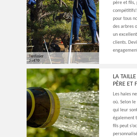
père et fils
compétitifs!
pour tous no
des arbres o
un excellent
clients. Dev
engagement! 
LA TAILL
PÈRE ET F
Les haies ne
où. Selon le
qui leur son
également te
fils peut s’
personnalisé