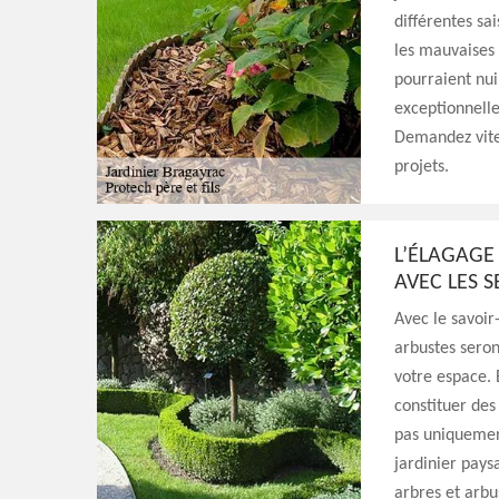
différentes sa
les mauvaises 
pourraient nui
exceptionnelle
Demandez vite 
projets.
L’ÉLAGAGE
AVEC LES S
Avec le savoir-
arbustes seron
votre espace. 
constituer des 
pas uniquement
jardinier pays
arbres et arbu