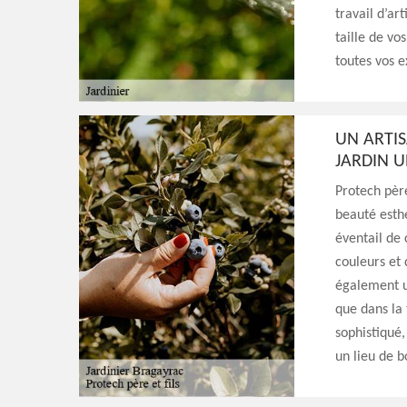
travail d’ar
taille de vo
toutes vos e
UN ARTIS
JARDIN U
Protech père
beauté esthé
éventail de
couleurs et 
également un
que dans la 
sophistiqué,
un lieu de b