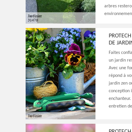
arbres restero
environnement
PROTECH 
DE JARDI
Faites confi
un jardin re
Avec une for
répond à vo
jardin zen o
conception 
enchanteur.
entretien de
PROTECH 