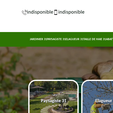
indisponible
indisponible
JARDINIER 31
PAYSAGISTE 31
ELAGUEUR 31
TAILLE DE HAIE 31
ABAT
nier 31
Paysagiste 31
Elagueur