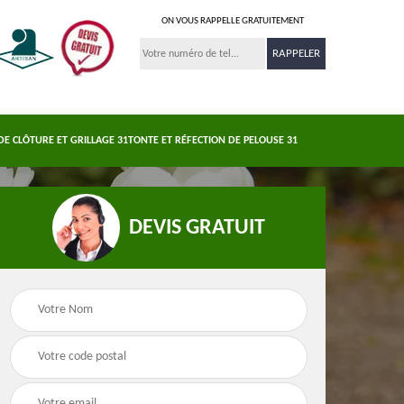
ON VOUS RAPPELLE GRATUITEMENT
DE CLÔTURE ET GRILLAGE 31
TONTE ET RÉFECTION DE PELOUSE 31
DEVIS GRATUIT
Nettoyage et
s 31
Pose de clôture et
demoussage de
e
grillage 31
toiture 31