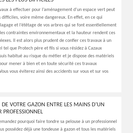
S LES PLUS DIFFICILES
avaux à effectuer pour l’aménagement d’un espace vert peut
s difficiles, voire même dangereux. En effet, en ce qui
lagage et l’étêtage de vos arbres qui se font essentiellement
 les contraintes environnementaux et la hauteur rendent ces
exes. Il est alors plus prudent de confier ces travaux à un
l tel que Protech père et fils si vous résidez à Cazaux
 suis habitué au risque du métier et je dispose des matériels
pour mener à bien et en toute sécurité ces travaux
ous vous éviterez ainsi des accidents sur vous et sur vos
 DE VOTRE GAZON ENTRE LES MAINS D’UN
R PROFESSIONNEL
emandez pourquoi faire tondre sa pelouse à un professionnel
us possédez déjà une tondeuse à gazon et tous les matériels