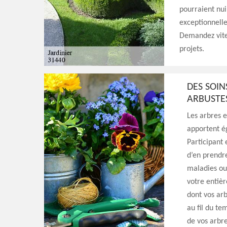
pourraient nui
exceptionnelle
Demandez vite 
projets.
DES SOIN
ARBUSTE
Les arbres 
apportent é
Participant 
d’en prendre
maladies ou 
votre entièr
dont vos arb
au fil du te
de vos arbre