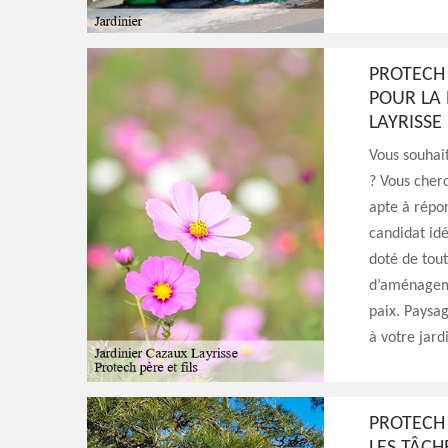
PROTECH 
POUR LA 
LAYRISSE
Vous souhait
? Vous cherc
apte à répon
candidat idéa
doté de tout
d’aménageme
paix. Paysag
à votre jard
PROTECH 