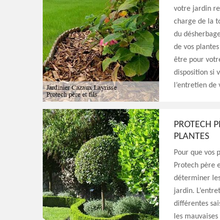
votre jardin r
charge de la t
du désherbage
de vos plantes
être pour votr
disposition si 
l’entretien de 
PROTECH PÈ
PLANTES
Pour que vos p
Protech père et
déterminer les
jardin. L’entr
différentes sa
les mauvaises 