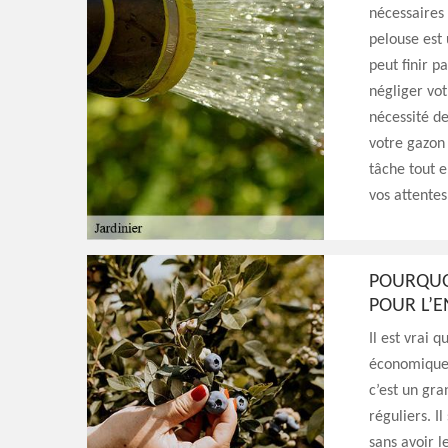
nécessaires 
pelouse est 
peut finir p
négliger vot
nécessité de
votre gazon 
tâche tout e
vos attentes
POURQUOI
POUR L’E
Il est vrai q
économique 
c’est un gra
réguliers. I
sans avoir l