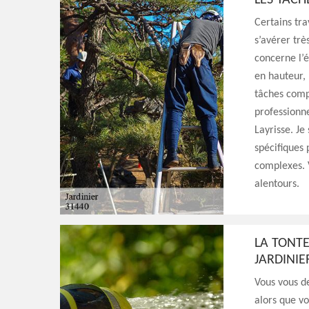
LES TÂCHE
Certains tr
s’avérer trè
concerne l’é
en hauteur,
tâches compl
professionne
Layrisse. Je
spécifiques 
complexes. V
alentours.
LA TONTE
JARDINIE
Vous vous d
alors que vo