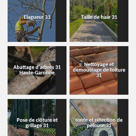
Elagueur 31
Taille de haie 31
Nettoyage et
Abattage d'arbres 31
demoussage de toiture
Haute-Garonne
31
Pose de clôture et
tonte et réfection de
grillage 31
pelouse 31