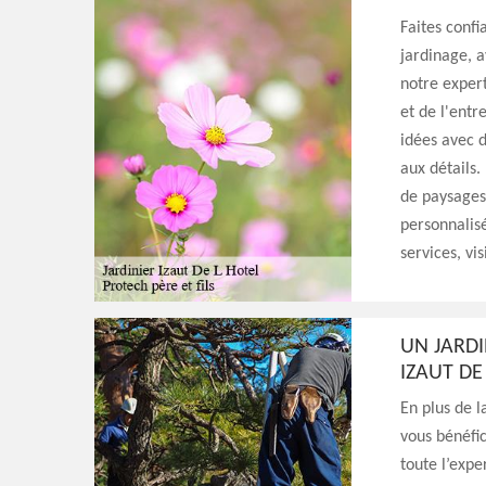
Faites confi
jardinage, 
notre expert
et de l'entr
idées avec 
aux détails.
de paysages 
personnalisé
services, vis
UN JARDI
IZAUT DE
En plus de l
vous bénéfi
toute l’expe