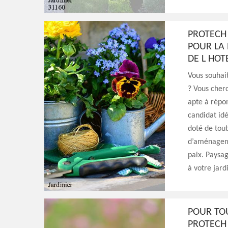
PROTECH 
POUR LA 
DE L HOT
Vous souhait
? Vous cherc
apte à répon
candidat idéa
doté de tout
d’aménageme
paix. Paysag
à votre jard
POUR TO
PROTECH 