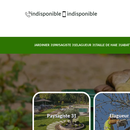
indisponible
indisponible
JARDINIER 31
PAYSAGISTE 31
ELAGUEUR 31
TAILLE DE HAIE 31
ABAT
nier 31
Paysagiste 31
Elagueur