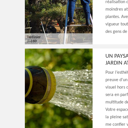
réalisation 
moindres att
plantes. Ave
vigueur tout
des gens de 
UN PAYSA
JARDIN 
Pour l’esthé
preuve d’un 
visuel hors 
sera en parf
multitude de
Votre espac
la pleine sa
me confier v