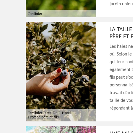
jardin uniqu
LA TAILL
PÈRE ET F
Les haies ne
où. Selon le
qui leur son
également te
fils peut s’
personnalisé
travail d’ar
taille de vo
répondant à