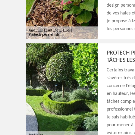
design personn
de vos haies e
je propose à I
les personnes 
PROTECH PÈ
TÂCHES LES
Certains trav
s’avérer très 
concerne l’éla
en hauteur, le
tâches complex
professionnel t
Je suis habitu
pour mener à b
éviterez ainsi 