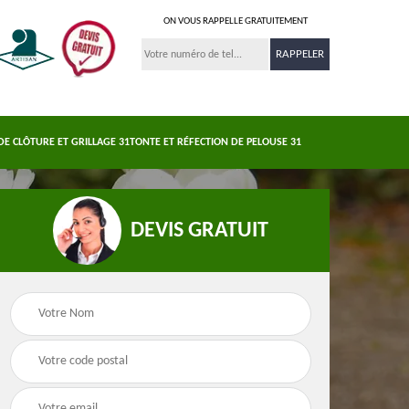
ON VOUS RAPPELLE GRATUITEMENT
DE CLÔTURE ET GRILLAGE 31
TONTE ET RÉFECTION DE PELOUSE 31
DEVIS GRATUIT
Nettoyage et
s 31
Pose de clôture et
demoussage de
e
grillage 31
toiture 31