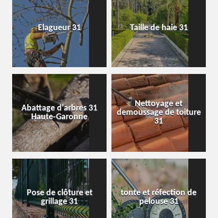
Elagueur 31
Taille de haie 31
Nettoyage et
Abattage d'arbres 31
demoussage de toiture
Haute-Garonne
31
Pose de clôture et
tonte et réfection de
grillage 31
pelouse 31