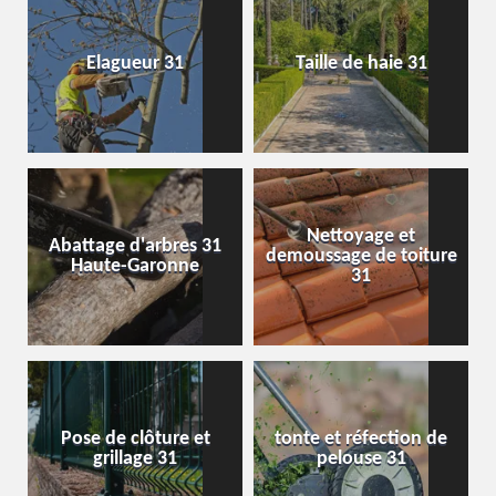
Elagueur 31
Taille de haie 31
Nettoyage et
Abattage d'arbres 31
demoussage de toiture
Haute-Garonne
31
Pose de clôture et
tonte et réfection de
grillage 31
pelouse 31