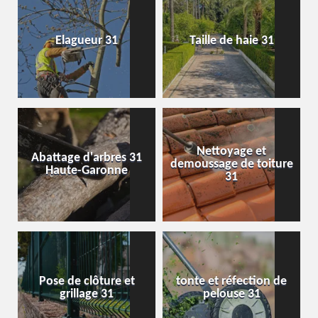
Elagueur 31
Taille de haie 31
Nettoyage et
Abattage d'arbres 31
demoussage de toiture
Haute-Garonne
31
Pose de clôture et
tonte et réfection de
grillage 31
pelouse 31