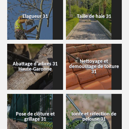
Elagueur 31
Taille de haie 31
Nettoyage et
Abattage d'arbres 31
demoussage de toiture
Haute-Garonne
31
Pose de clôture et
tonte et réfection de
grillage 31
pelouse 31