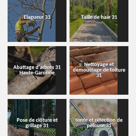
Elagueur 31
Taille de haie 31
Nettoyage et
Abattage d'arbres 31
demoussage de toiture
Haute-Garonne
31
Pose de clôture et
tonte et réfection de
grillage 31
pelouse 31