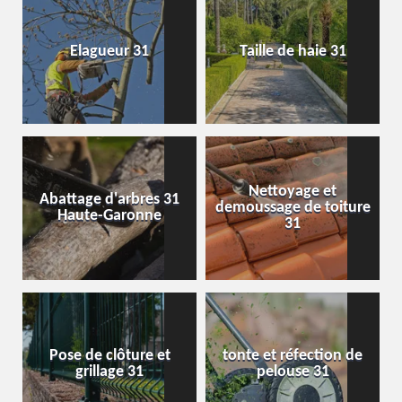
Elagueur 31
Taille de haie 31
Nettoyage et
Abattage d'arbres 31
demoussage de toiture
Haute-Garonne
31
Pose de clôture et
tonte et réfection de
grillage 31
pelouse 31