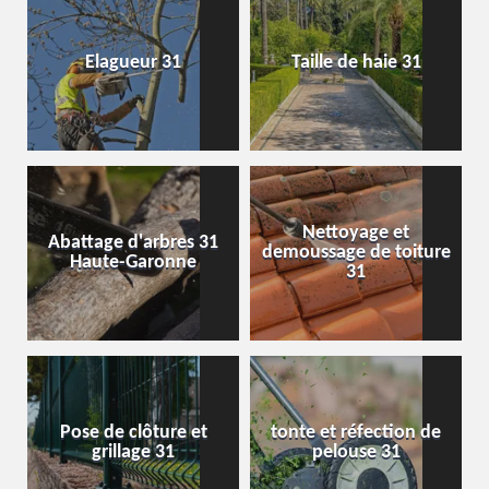
Elagueur 31
Taille de haie 31
Nettoyage et
Abattage d'arbres 31
demoussage de toiture
Haute-Garonne
31
Pose de clôture et
tonte et réfection de
grillage 31
pelouse 31