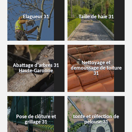
Elagueur 31
Taille de haie 31
Nettoyage et
Abattage d'arbres 31
demoussage de toiture
Haute-Garonne
31
Pose de clôture et
tonte et réfection de
grillage 31
pelouse 31