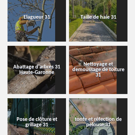
Elagueur 31
Taille de haie 31
Nettoyage et
Abattage d'arbres 31
demoussage de toiture
Haute-Garonne
31
Pose de clôture et
tonte et réfection de
grillage 31
pelouse 31