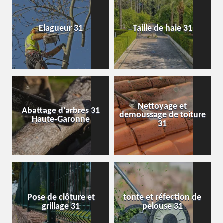
Elagueur 31
Taille de haie 31
Nettoyage et
Abattage d'arbres 31
demoussage de toiture
Haute-Garonne
31
Pose de clôture et
tonte et réfection de
grillage 31
pelouse 31