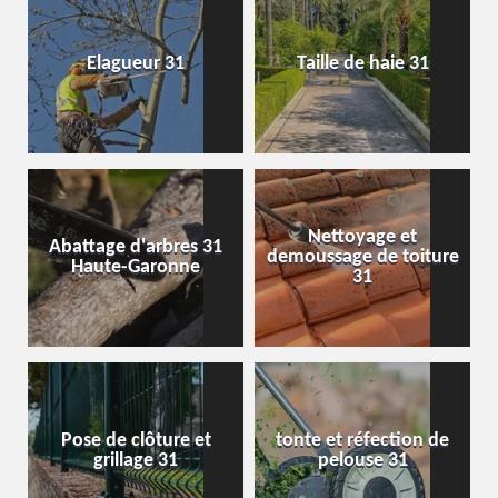
Elagueur 31
Taille de haie 31
Nettoyage et
Abattage d'arbres 31
demoussage de toiture
Haute-Garonne
31
Pose de clôture et
tonte et réfection de
grillage 31
pelouse 31