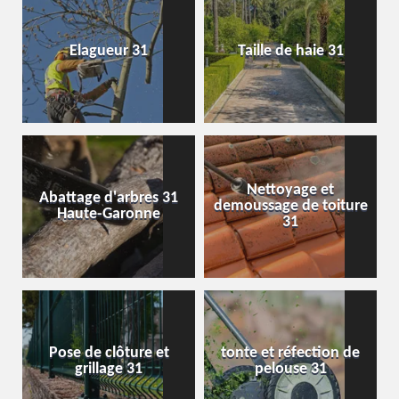
Elagueur 31
Taille de haie 31
Nettoyage et
Abattage d'arbres 31
demoussage de toiture
Haute-Garonne
31
Pose de clôture et
tonte et réfection de
grillage 31
pelouse 31