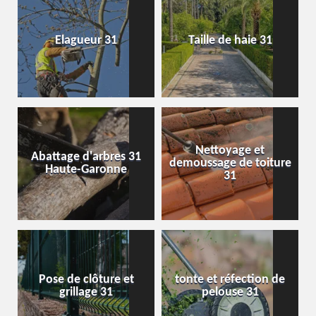
Elagueur 31
Taille de haie 31
Nettoyage et
Abattage d'arbres 31
demoussage de toiture
Haute-Garonne
31
Pose de clôture et
tonte et réfection de
grillage 31
pelouse 31