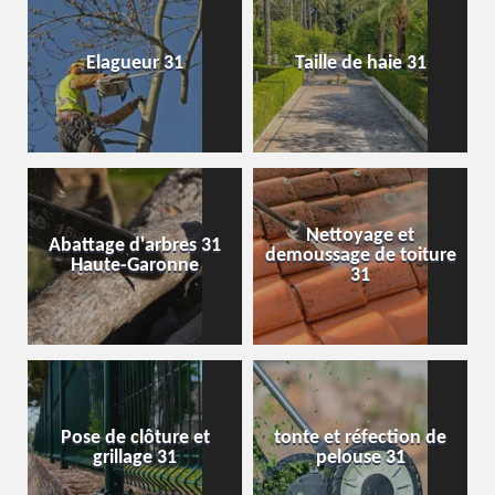
Elagueur 31
Taille de haie 31
Nettoyage et
Abattage d'arbres 31
demoussage de toiture
Haute-Garonne
31
Pose de clôture et
tonte et réfection de
grillage 31
pelouse 31