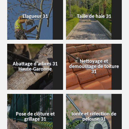
Elagueur 31
Taille de haie 31
Nettoyage et
Abattage d'arbres 31
demoussage de toiture
Haute-Garonne
31
Pose de clôture et
tonte et réfection de
grillage 31
pelouse 31