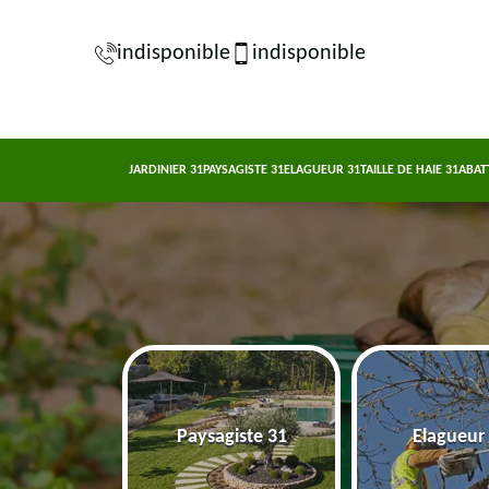
indisponible
indisponible
JARDINIER 31
PAYSAGISTE 31
ELAGUEUR 31
TAILLE DE HAIE 31
ABAT
nier 31
Paysagiste 31
Elagueur