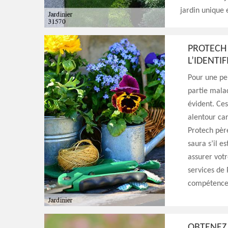
jardin unique 
PROTECH 
L’IDENTI
Pour une pe
partie malad
évident. Ces
alentour car
Protech père
saura s’il e
assurer votr
services de 
compétences
OBTENEZ 