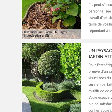
fils peut s’occ
personnalisée 
travail d’arti
taille de vos h
répondant à to
UN PAYSAG
JARDIN AT
Pour l’esthétiq
preuve d’un sa
visuel hors du
sera en parfai
multitude de c
Votre espace v
pleine satisfac
confier votre 