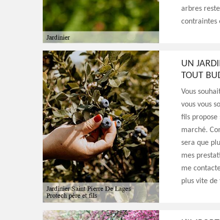
arbres reste
contraintes
UN JARDI
TOUT BUD
Vous souhait
vous vous so
fils propose 
marché. Comp
sera que plu
mes prestati
me contacter
plus vite de