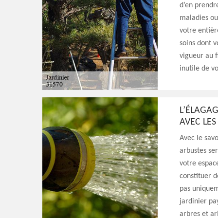
d’en prendre
maladies ou 
votre entièr
soins dont v
vigueur au 
inutile de v
L’ÉLAGA
AVEC LES
Avec le savoi
arbustes ser
votre espace
constituer de
pas uniquem
jardinier pa
arbres et ar