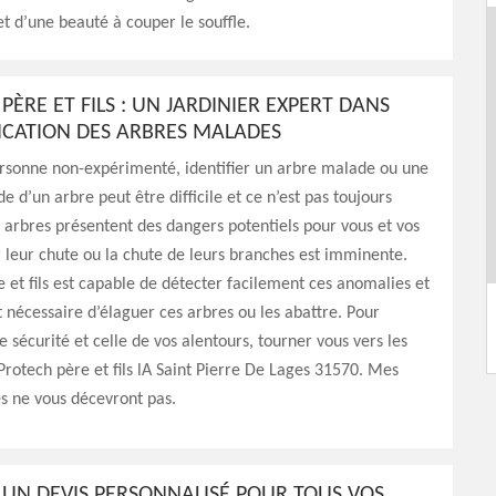
et d’une beauté à couper le souffle.
PÈRE ET FILS : UN JARDINIER EXPERT DANS
FICATION DES ARBRES MALADES
rsonne non-expérimenté, identifier un arbre malade ou une
e d’un arbre peut être difficile et ce n’est pas toujours
 arbres présentent des dangers potentiels pour vous et vos
 leur chute ou la chute de leurs branches est imminente.
 et fils est capable de détecter facilement ces anomalies et
st nécessaire d’élaguer ces arbres ou les abattre. Pour
e sécurité et celle de vos alentours, tourner vous vers les
Protech père et fils lA Saint Pierre De Lages 31570. Mes
 ne vous décevront pas.
UN DEVIS PERSONNALISÉ POUR TOUS VOS