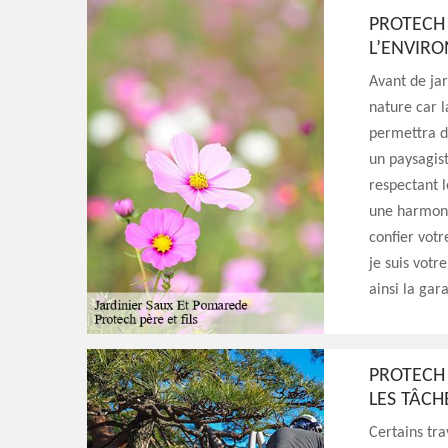
PROTECH 
L’ENVIR
Avant de jar
nature car 
permettra de
un paysagist
respectant 
une harmoni
confier vot
je suis votr
ainsi la gara
PROTECH 
LES TÂCHE
Certains tr