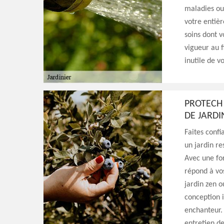
maladies ou 
votre entièr
soins dont v
vigueur au 
inutile de v
PROTECH 
DE JARDI
Faites confi
un jardin re
Avec une for
répond à vo
jardin zen o
conception 
enchanteur.
entretien de