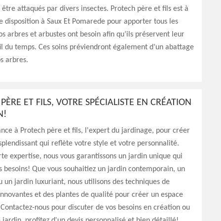
être attaqués par divers insectes. Protech père et fils est à
e disposition à Saux Et Pomarede pour apporter tous les
os arbres et arbustes ont besoin afin qu’ils préservent leur
fil du temps. Ces soins préviendront également d’un abattage
os arbres.
PÈRE ET FILS, VOTRE SPÉCIALISTE EN CRÉATION
N!
ance à Protech père et fils, l'expert du jardinage, pour créer
splendissant qui reflète votre style et votre personnalité.
te expertise, nous vous garantissons un jardin unique qui
s besoins! Que vous souhaitiez un jardin contemporain, un
u un jardin luxuriant, nous utilisons des techniques de
innovantes et des plantes de qualité pour créer un espace
 Contactez-nous pour discuter de vos besoins en création ou
 jardin, profitez d'un devis personnalisé et bien détaillé!