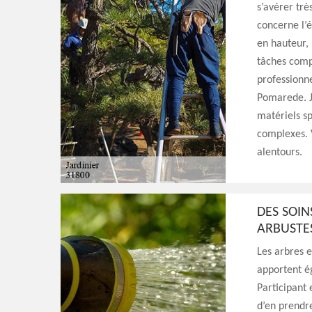
s’avérer trè
concerne l’é
en hauteur,
tâches compl
professionne
Pomarede. Je
matériels sp
complexes. V
alentours.
DES SOIN
ARBUSTE
Les arbres 
apportent é
Participant 
d’en prendre