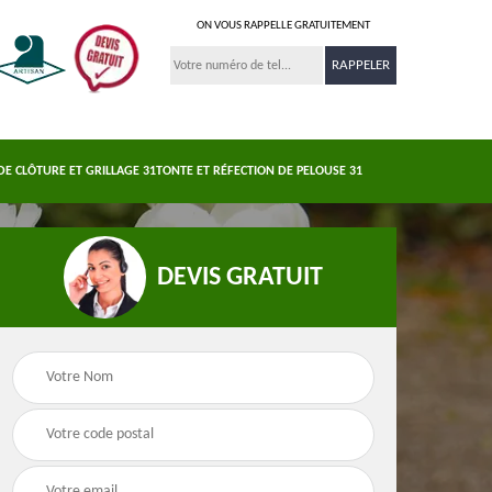
ON VOUS RAPPELLE GRATUITEMENT
DE CLÔTURE ET GRILLAGE 31
TONTE ET RÉFECTION DE PELOUSE 31
DEVIS GRATUIT
Nettoyage et
s 31
Pose de clôture et
demoussage de
e
grillage 31
toiture 31