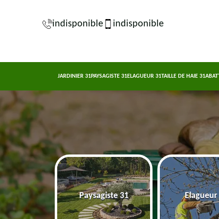
indisponible
indisponible
JARDINIER 31
PAYSAGISTE 31
ELAGUEUR 31
TAILLE DE HAIE 31
ABAT
nier 31
Paysagiste 31
Elagueur