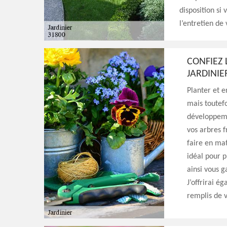
disposition si 
l’entretien de 
CONFIEZ 
JARDINIE
Planter et e
mais toutefo
développemen
vos arbres f
faire en mat
idéal pour p
ainsi vous g
J’offrirai é
remplis de v