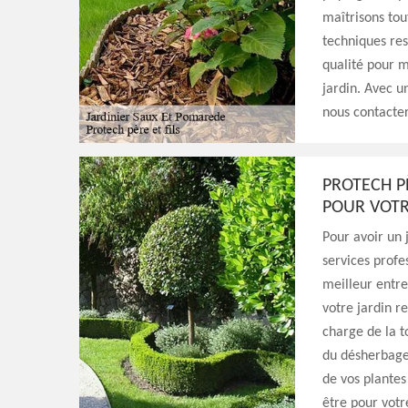
maîtrisons tout
techniques res
qualité pour m
jardin. Avec u
nous contacter
PROTECH P
POUR VOTR
Pour avoir un 
services profes
meilleur entre
votre jardin r
charge de la t
du désherbage
de vos plantes
être pour votr