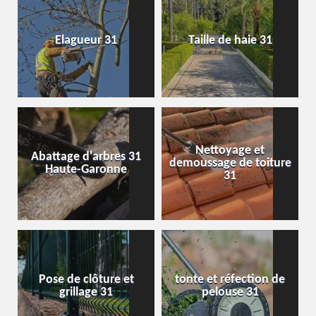
Elagueur 31
Taille de haie 31
Nettoyage et
Abattage d'arbres 31
demoussage de toiture
Haute-Garonne
31
Pose de clôture et
tonte et réfection de
grillage 31
pelouse 31