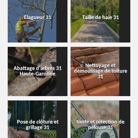
Elagueur 31
Taille de haie 31
Nettoyage et
Abattage d'arbres 31
demoussage de toiture
Haute-Garonne
31
Pose de clôture et
tonte et réfection de
grillage 31
pelouse 31