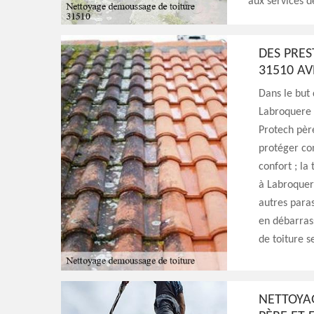
aux services d
DES PRES
31510 AV
Dans le but 
Labroquere 3
Protech père
protéger con
confort ; la
à Labroquer
autres paras
en débarrass
de toiture s
NETTOYAG