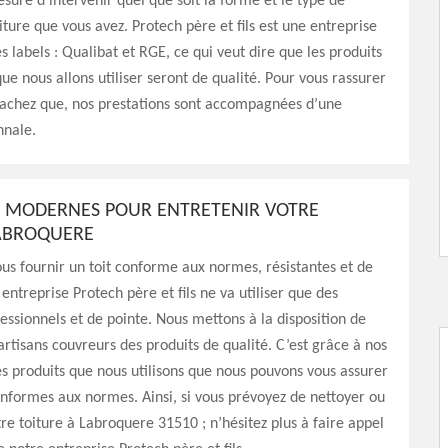
re d’intervenir quel que soit la forme et le type de
ture que vous avez. Protech père et fils est une entreprise
es labels : Qualibat et RGE, ce qui veut dire que les produits
ue nous allons utiliser seront de qualité. Pour vous rassurer
sachez que, nos prestations sont accompagnées d’une
nnale.
S MODERNES POUR ENTRETENIR VOTRE
ABROQUERE
us fournir un toit conforme aux normes, résistantes et de
 entreprise Protech père et fils ne va utiliser que des
fessionnels et de pointe. Nous mettons à la disposition de
artisans couvreurs des produits de qualité. C’est grâce à nos
les produits que nous utilisons que nous pouvons vous assurer
nformes aux normes. Ainsi, si vous prévoyez de nettoyer ou
e toiture à Labroquere 31510 ; n’hésitez plus à faire appel