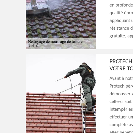
en profondeu
qualité épro
appliquant 
résistance d
gratuite, ap
PROTECH 
VOTRE TO
Ayant à notr
Protech père
démousser v
celle-ci soi
intempéries 
effectuer un
complète av
allez bénéfi