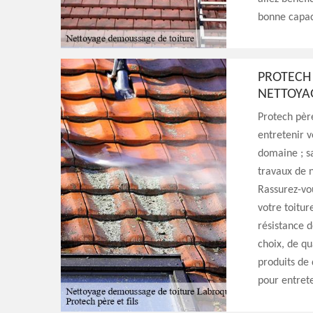
bonne capac
PROTECH 
NETTOYA
Protech père
entretenir v
domaine ; s
travaux de 
Rassurez-vo
votre toiture
résistance d
choix, de qu
produits de 
pour entrete