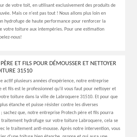
r de votre toit, en utilisant exclusivement des produits de
uvée. Mais ce n'est pas tout ! Nous allons plus loin en
un hydrofuge de haute performance pour renforcer la
e votre toiture aux intempéries. Pour une estimation
pelez-nous!
PÈRE ET FILS POUR DÉMOUSSER ET NETTOYER
ITURE 31510
e actif plusieurs années d’expérience, notre entreprise
 et fils est le professionnel qu’il vous faut pour nettoyer et
otre toiture dans la ville de Labroquere 31510. Et pour que
t plus étanche et puisse résister contre les diverses
; sachez que, notre entreprise Protech père et fils pourra
 traitement hydrofuge sur votre toiture Labroquere, cela se
ec le traitement anti-mousse. Après notre intervention, vous
cier d’une toiture bien étanche, propre et qui aura une