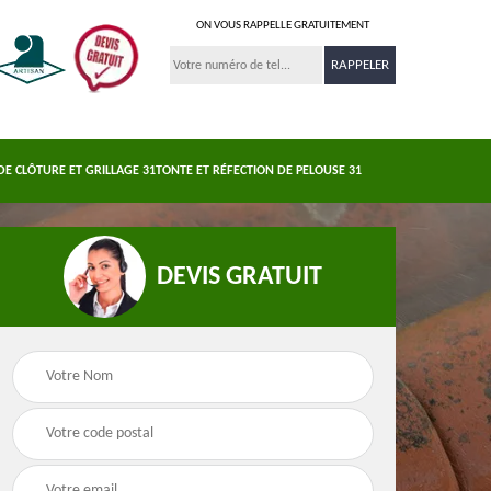
ON VOUS RAPPELLE GRATUITEMENT
DE CLÔTURE ET GRILLAGE 31
TONTE ET RÉFECTION DE PELOUSE 31
DEVIS GRATUIT
Nettoyage et
s 31
Pose de clôture et
demoussage de
e
grillage 31
toiture 31