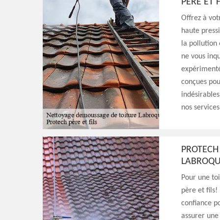
PÈRE ET F
Offrez à vot
haute pressi
la pollution
ne vous inqu
expérimenté
conçues pour
indésirables
nos services
PROTECH 
LABROQU
Pour une toi
père et fils
confiance po
assurer une