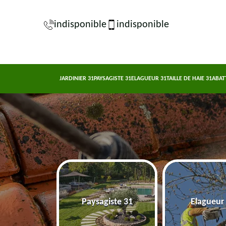
indisponible
indisponible
JARDINIER 31
PAYSAGISTE 31
ELAGUEUR 31
TAILLE DE HAIE 31
ABAT
nier 31
Paysagiste 31
Elagueur