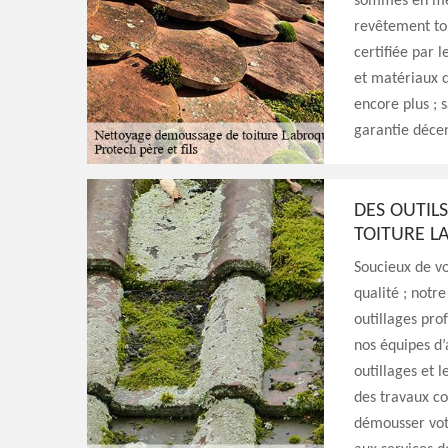
sommes en mesu
revêtement toi
certifiée par l
et matériaux q
encore plus ; 
garantie déce
DES OUTIL
TOITURE L
Soucieux de vo
qualité ; notre
outillages pro
nos équipes d’
outillages et 
des travaux co
démousser votr