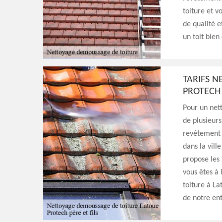
toiture et v
de qualité e
un toit bien
TARIFS N
PROTECH 
Pour un net
de plusieurs
revêtement t
dans la vill
propose les 
vous êtes à 
toiture à La
de notre ent