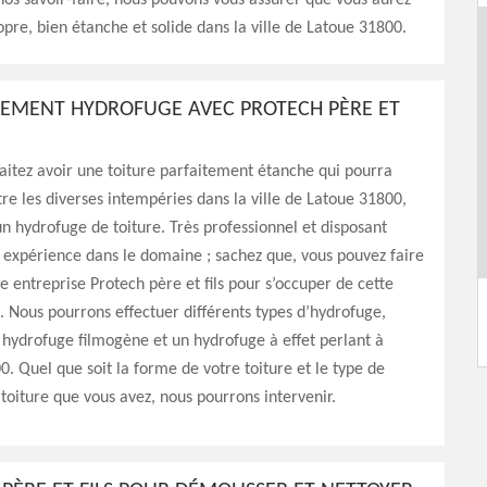
 nos savoir-faire, nous pouvons vous assurer que vous aurez
opre, bien étanche et solide dans la ville de Latoue 31800.
TEMENT HYDROFUGE AVEC PROTECH PÈRE ET
aitez avoir une toiture parfaitement étanche qui pourra
tre les diverses intempéries dans la ville de Latoue 31800,
n hydrofuge de toiture. Très professionnel et disposant
 expérience dans le domaine ; sachez que, vous pouvez faire
e entreprise Protech père et fils pour s’occuper de cette
. Nous pourrons effectuer différents types d’hydrofuge,
hydrofuge filmogène et un hydrofuge à effet perlant à
. Quel que soit la forme de votre toiture et le type de
oiture que vous avez, nous pourrons intervenir.