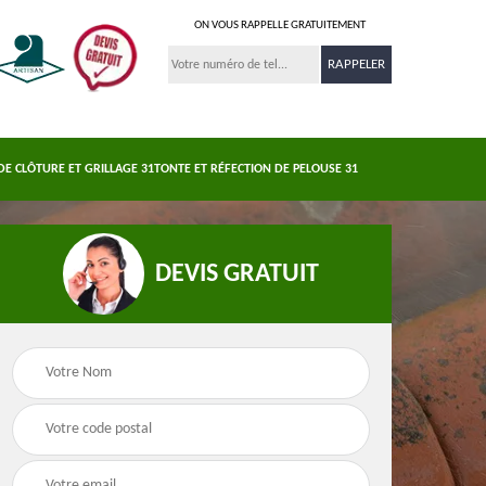
ON VOUS RAPPELLE GRATUITEMENT
DE CLÔTURE ET GRILLAGE 31
TONTE ET RÉFECTION DE PELOUSE 31
DEVIS GRATUIT
Nettoyage et
s 31
Pose de clôture et
demoussage de
e
grillage 31
toiture 31