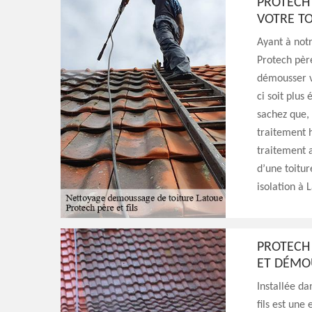
PROTECH 
VOTRE TO
Ayant à notr
Protech père
démousser vo
ci soit plus
sachez que, 
traitement h
traitement a
d’une toitu
isolation à 
PROTECH 
ET DÉMO
Installée da
fils est une