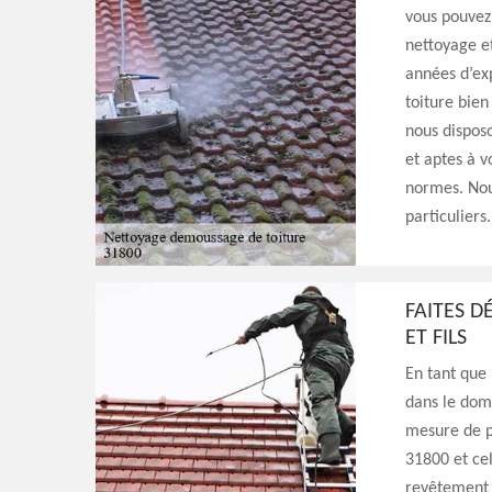
vous pouvez 
nettoyage et
années d’exp
toiture bie
nous disposo
et aptes à v
normes. Nou
particuliers.
FAITES D
ET FILS
En tant que 
dans le doma
mesure de p
31800 et cel
revêtement t