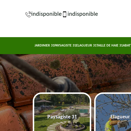
indisponible
indisponible
JARDINIER 31
PAYSAGISTE 31
ELAGUEUR 31
TAILLE DE HAIE 31
ABAT
nier 31
Paysagiste 31
Elagueur