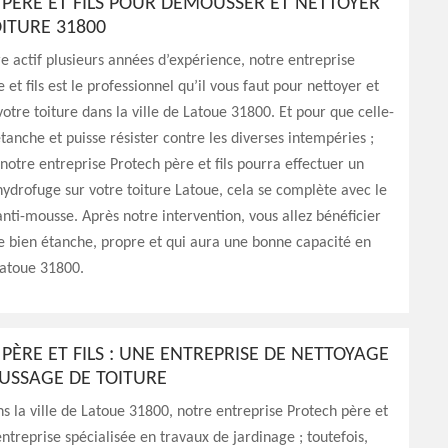
PÈRE ET FILS POUR DÉMOUSSER ET NETTOYER
ITURE 31800
e actif plusieurs années d’expérience, notre entreprise
 et fils est le professionnel qu’il vous faut pour nettoyer et
tre toiture dans la ville de Latoue 31800. Et pour que celle-
 étanche et puisse résister contre les diverses intempéries ;
notre entreprise Protech père et fils pourra effectuer un
ydrofuge sur votre toiture Latoue, cela se complète avec le
nti-mousse. Après notre intervention, vous allez bénéficier
re bien étanche, propre et qui aura une bonne capacité en
Latoue 31800.
PÈRE ET FILS : UNE ENTREPRISE DE NETTOYAGE
USSAGE DE TOITURE
ns la ville de Latoue 31800, notre entreprise Protech père et
 entreprise spécialisée en travaux de jardinage ; toutefois,