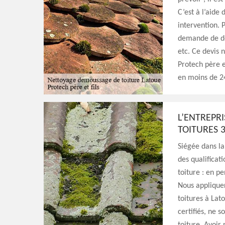
C’est à l’aide
intervention. P
demande de dev
etc. Ce devis 
Protech père e
en moins de 2
L’ENTREPRI
TOITURES 
Siégée dans la
des qualificat
toiture : en p
Nous appliquer
toitures à Lat
certifiés, ne 