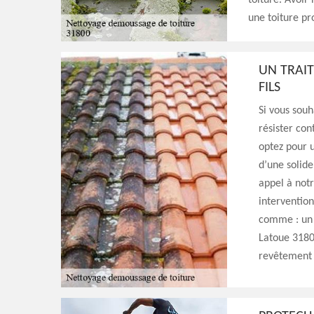
toiture. Avoir
une toiture pr
UN TRAI
FILS
Si vous souh
résister con
optez pour u
d’une solide
appel à notr
intervention
comme : un 
Latoue 31800
revêtement t