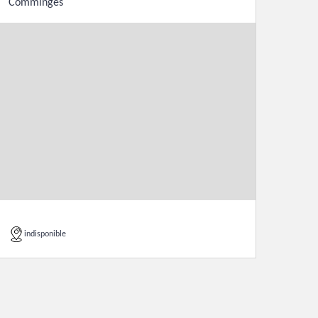
Comminges
indisponible