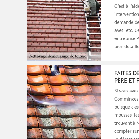
C’est à l’ai
intervention
demande de 
avez, etc. C
entreprise P
bien détaill
FAITES D
PÈRE ET F
Si vous avez
Comminges 3
puisque c’es
mousses, les
trouvant à 
compter sur