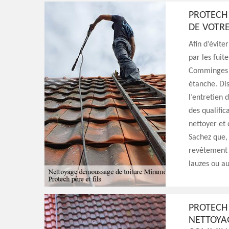
PROTECH 
DE VOTRE
Afin d’évite
par les fuit
Comminges 3
étanche. Di
l’entretien 
des qualific
nettoyer et
Sachez que, 
revêtement t
lauzes ou au
PROTECH 
NETTOYA