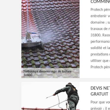
COMMIN
Protech père
entretenir v
domaine ; s
travaux de 
31800. Rass
performances
solidité et l
prestations 
utiliser que
Protech père
DEVIS N
GRATUIT
Pour que vo
prévoir ; il