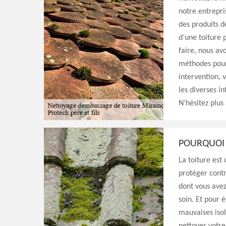
notre entrepris
des produits d
d’une toiture 
faire, nous av
méthodes pour 
intervention, 
les diverses 
N’hésitez plus 
POURQUOI 
La toiture est
protéger contr
dont vous avez
soin. Et pour év
mauvaises iso