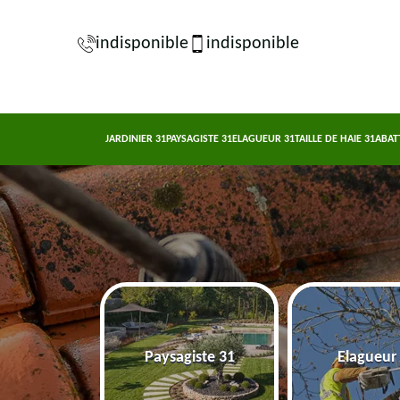
indisponible
indisponible
JARDINIER 31
PAYSAGISTE 31
ELAGUEUR 31
TAILLE DE HAIE 31
ABAT
nier 31
Paysagiste 31
Elagueur