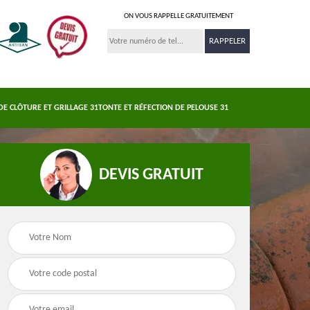
ON VOUS RAPPELLE GRATUITEMENT
DE CLÔTURE ET GRILLAGE 31
TONTE ET RÉFECTION DE PELOUSE 31
DEVIS GRATUIT
Nettoyage et
s 31
Pose de clôture et
demoussage de
e
grillage 31
toiture 31