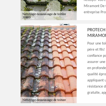
nettoyer votre
Miramont De 
entreprise Pro
PROTECH 
MIRAMON
Pour une toi
père et fils
confiance po
assurer une
en profondeu
qualité épro
appliquant 
résistance d
gratuite, ap