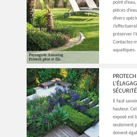
point d’eau,
pièces d’eau
divers spéci
J’effectuera
préserver l’
Contactez-mo
aquatiques.
PROTECH 
L’ÉLAGAG
SÉCURITÉ
Il faut savo
hauteur. Cel
exposé est b
seulement po
doivent égal