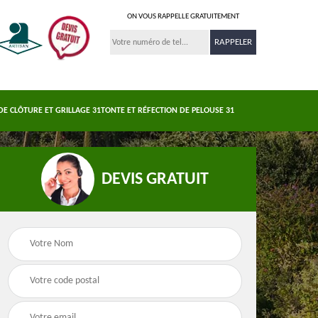
ON VOUS RAPPELLE GRATUITEMENT
DE CLÔTURE ET GRILLAGE 31
TONTE ET RÉFECTION DE PELOUSE 31
DEVIS GRATUIT
Nettoyage et
s 31
Pose de clôture et
demoussage de
e
grillage 31
toiture 31