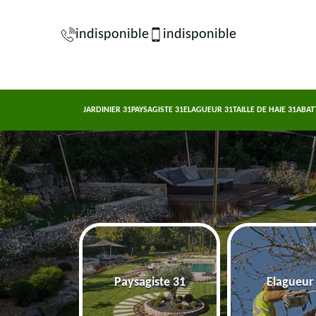
indisponible
indisponible
JARDINIER 31
PAYSAGISTE 31
ELAGUEUR 31
TAILLE DE HAIE 31
ABAT
nier 31
Paysagiste 31
Elagueur