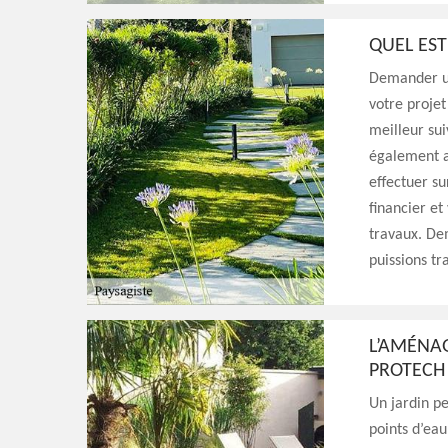
QUEL EST
Demander un
votre proje
meilleur sui
également av
effectuer su
financier et
travaux. Dem
puissions tr
L’AMÉNA
PROTECH 
Un jardin p
points d’eau