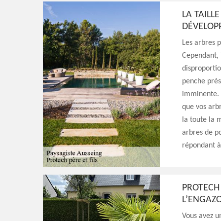
LA TAILL
DÉVELOP
Les arbres p
Cependant, i
disproportio
penche prés
imminente. L
que vos arbr
la toute la 
arbres de po
répondant à
PROTECH 
L’ENGAZ
Vous avez u