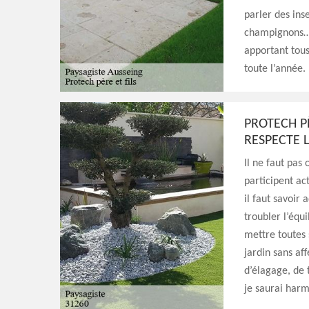
parler des ins
champignons… P
apportant tous
toute l’année.
PROTECH PÈ
RESPECTE 
Il ne faut pas 
participent a
il faut savoir
troubler l’équi
mettre toutes
jardin sans aff
d’élagage, de t
je saurai harmo