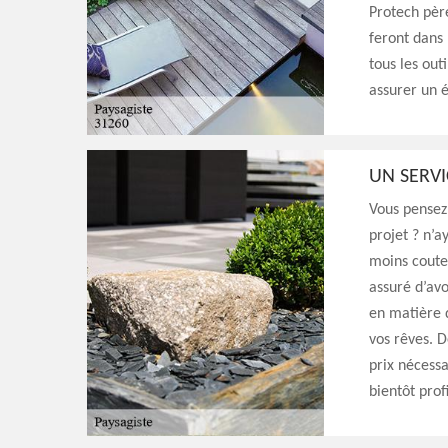
Protech père
feront dans 
tous les out
assurer un é
UN SERVI
Vous pensez 
projet ? n’a
moins couteu
assuré d’avo
en matière d
vos rêves. D
prix nécessa
bientôt prof