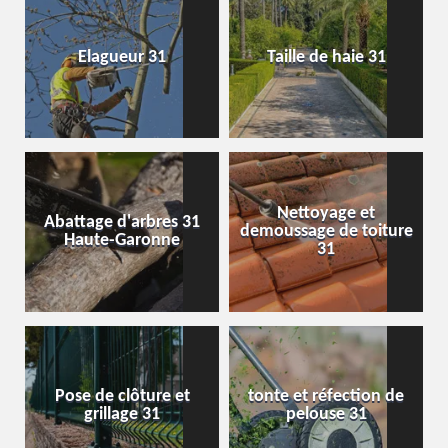
Elagueur 31
Taille de haie 31
Nettoyage et
Abattage d'arbres 31
demoussage de toiture
Haute-Garonne
31
Pose de clôture et
tonte et réfection de
grillage 31
pelouse 31