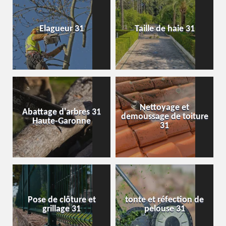
Elagueur 31
Taille de haie 31
Nettoyage et
Abattage d'arbres 31
demoussage de toiture
Haute-Garonne
31
Pose de clôture et
tonte et réfection de
grillage 31
pelouse 31