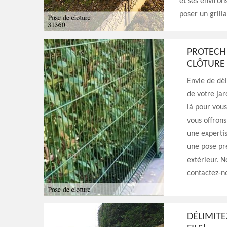
et ses environs
poser un grill
PROTECH 
CLÔTURE 
Envie de dél
de votre jar
là pour vous
vous offrons
une expertis
une pose pr
extérieur. N
contactez-n
DÉLIMITE