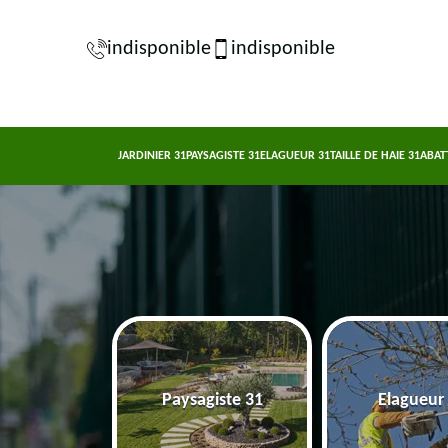
indisponible
indisponible
JARDINIER 31
PAYSAGISTE 31
ELAGUEUR 31
TAILLE DE HAIE 31
ABAT
nier 31
Paysagiste 31
Elagueur