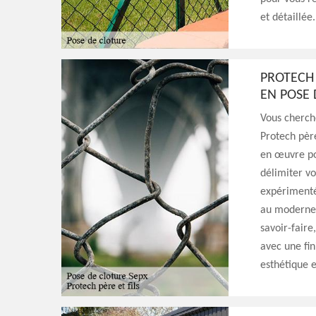
et détaillée.
PROTECH 
EN POSE 
Vous cherche
Protech père
en œuvre po
délimiter v
expérimenté
au moderne,
savoir-faire
avec une fin
esthétique e