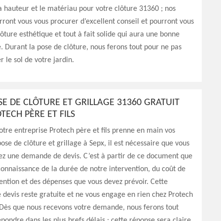
la hauteur et le matériau pour votre clôture 31360 ; nos
ront vous vous procurer d’excellent conseil et pourront vous
ôture esthétique et tout à fait solide qui aura une bonne
. Durant la pose de clôture, nous ferons tout pour ne pas
r le sol de votre jardin.
SE DE CLÔTURE ET GRILLAGE 31360 GRATUIT
TECH PÈRE ET FILS
tre entreprise Protech père et fils prenne en main vos
ose de clôture et grillage à Sepx, il est nécessaire que vous
ez une demande de devis. C’est à partir de ce document que
onnaissance de la durée de notre intervention, du coût de
ention et des dépenses que vous devez prévoir. Cette
devis reste gratuite et ne vous engage en rien chez Protech
. Dès que nous recevons votre demande, nous ferons tout
pondre dans les plus brefs délais ; cette réponse sera claire