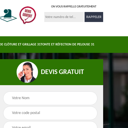
ON VOUS RAPPELLE GRATUITEMENT
DE CLÔTURE ET GRILLAGE 31
TONTE ET RÉFECTION DE PELOUSE 31
DEVIS GRATUIT
Nettoyage et
s 31
Pose de clôture et
demoussage de
e
grillage 31
toiture 31