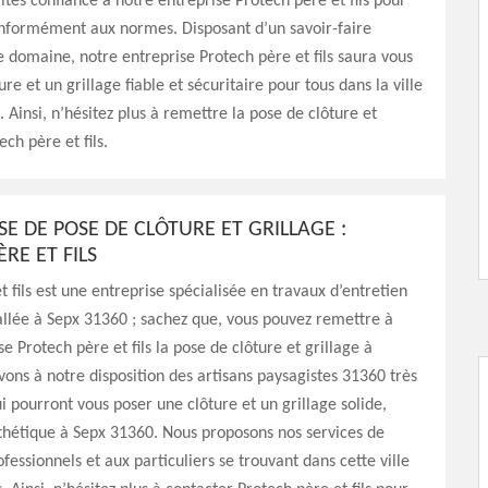
ites confiance à notre entreprise Protech père et fils pour
onformément aux normes. Disposant d’un savoir-faire
e domaine, notre entreprise Protech père et fils saura vous
re et un grillage fiable et sécuritaire pour tous dans la ville
 Ainsi, n’hésitez plus à remettre la pose de clôture et
ech père et fils.
SE DE POSE DE CLÔTURE ET GRILLAGE :
RE ET FILS
t fils est une entreprise spécialisée en travaux d’entretien
tallée à Sepx 31360 ; sachez que, vous pouvez remettre à
e Protech père et fils la pose de clôture et grillage à
ons à notre disposition des artisans paysagistes 31360 très
 pourront vous poser une clôture et un grillage solide,
sthétique à Sepx 31360. Nous proposons nos services de
fessionnels et aux particuliers se trouvant dans cette ville