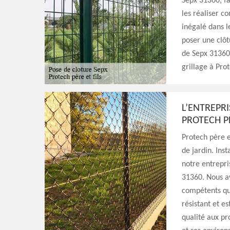
Sepx 31360, fa
les réaliser c
inégalé dans l
poser une clôtu
de Sepx 31360.
grillage à Prot
L’ENTREPRI
PROTECH PÈ
Protech père e
de jardin. Ins
notre entrepris
31360. Nous av
compétents qui
résistant et e
qualité aux pro