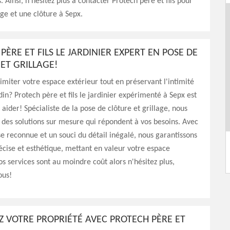
. Ainsi, n’hésitez plus à contacter Protech père et fils pour
age et une clôture à Sepx.
PÈRE ET FILS LE JARDINIER EXPERT EN POSE DE
ET GRILLAGE!
imiter votre espace extérieur tout en préservant l'intimité
din? Protech père et fils le jardinier expérimenté à Sepx est
 aider! Spécialiste de la pose de clôture et grillage, nous
 des solutions sur mesure qui répondent à vos besoins. Avec
e reconnue et un souci du détail inégalé, nous garantissons
écise et esthétique, mettant en valeur votre espace
os services sont au moindre coût alors n'hésitez plus,
ous!
Z VOTRE PROPRIÉTÉ AVEC PROTECH PÈRE ET