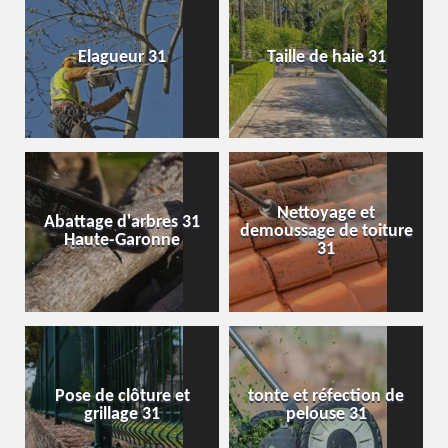
Elagueur 31
Taille de haie 31
Nettoyage et
Abattage d'arbres 31
demoussage de toiture
Haute-Garonne
31
Pose de clôture et
tonte et réfection de
grillage 31
pelouse 31