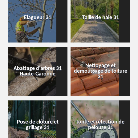
Elagueur 31
Taille de haie 31
Nettoyage et
Abattage d'arbres 31
demoussage de toiture
Haute-Garonne
31
Pose de clôture et
tonte et réfection de
grillage 31
pelouse 31