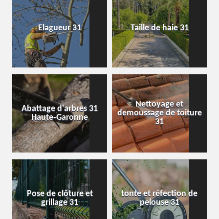
Elagueur 31
Taille de haie 31
Nettoyage et
Abattage d'arbres 31
demoussage de toiture
Haute-Garonne
31
Pose de clôture et
tonte et réfection de
grillage 31
pelouse 31