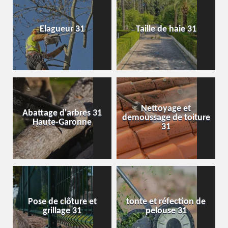
Elagueur 31
Taille de haie 31
Nettoyage et
Abattage d'arbres 31
demoussage de toiture
Haute-Garonne
31
Pose de clôture et
tonte et réfection de
grillage 31
pelouse 31